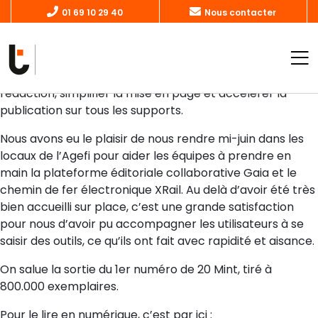
Le tout premier numéro du journal conçu avec Gaïa vient
01 69 10 29 40
Nous contacter
de paraître, marquant une nouvelle étape dans la
transformation numérique de la presse agricole. Grâce à
Gaïa, les équipes de L’Ain Agricole bénéficient d’un
environnement de travail unifié, conçu pour fluidifier la
rédaction, simplifier la mise en page et accélérer la
publication sur tous les supports.
Nous avons eu le plaisir de nous rendre mi-juin dans les
locaux de l’Agefi pour aider les équipes à prendre en
main la plateforme éditoriale collaborative Gaia et le
chemin de fer électronique XRail. Au delà d’avoir été très
bien accueilli sur place, c’est une grande satisfaction
pour nous d’avoir pu accompagner les utilisateurs à se
saisir des outils, ce qu’ils ont fait avec rapidité et aisance.
On salue la sortie du 1er numéro de 20 Mint, tiré à
800.000 exemplaires.
Pour le lire en numérique, c’est par ici :